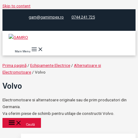
Skip to content
gam@gamimpex.ro
0744 241 725
Main Menu
Prima pagină
/
Echipamente Electrice
/
Alternatoare si
Electromotoare
/ Volvo
Volvo
Electromotoare si alternatoare originale sau de prim producatori din
Germania.
Va oferim piese de schimb pentru utilaje de constructii Volvo.
Caută