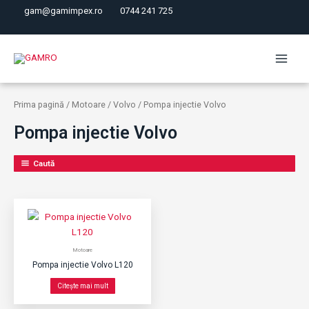
Skip
gam@gamimpex.ro
0744 241 725
to
content
Main
Menu
Prima pagină
/
Motoare
/
Volvo
/ Pompa injectie Volvo
Pompa injectie Volvo
Caută
Motoare
Pompa injectie Volvo L120
Citește mai mult