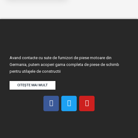
Avand contacte cu sute de furnizori de piese motoare din
Germania, putem acoperi gama completa de piese de schimb
pentru utilajele de constructii
CITEȘTE MAI MULT
F
T
Y
a
w
o
c
i
u
e
t
t
b
t
u
o
e
b