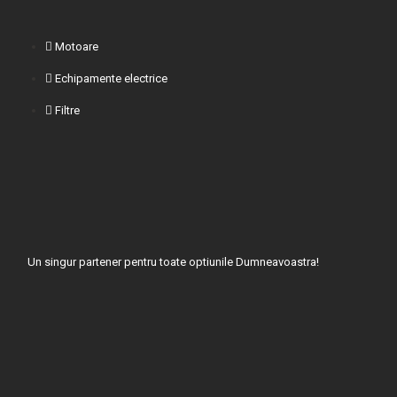
o
r
e
k
Motoare
Echipamente electrice
Filtre
Un singur partener pentru toate optiunile Dumneavoastra!