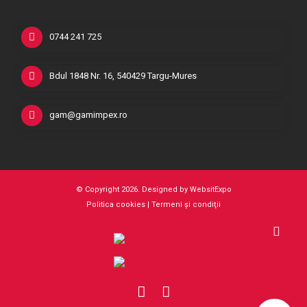
0744 241 725
Bdul 1848 Nr. 16, 540429 Targu-Mures
gam@gamimpex.ro
© Copyright 2026. Designed by
WebsitExpo
Politica cookies
|
Termeni şi condiţii
F
W
a
h