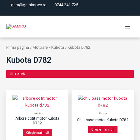
Skip
gam@gamimpex.ro
0744 241 725
to
content
Main
Menu
Prima pagină
/
Motoare
/
Kubota
/ Kubota D782
Kubota D782
Caută
Kubota
Kubota
Arbore cotit motor Kubota
Chiuloasa motor Kubota D782
D782
Citește mai mult
Citește mai mult