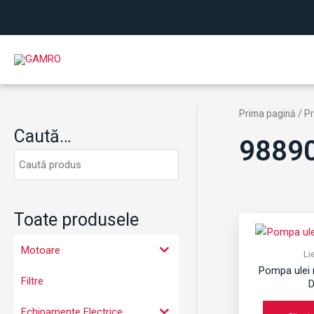
Skip
to
content
Prima pagină
/ P
Caută…
9889
Toate produsele
Motoare
Li
Pompa ulei 
Filtre
D
Echipamente Electrice