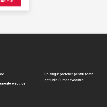
e mai mult
are
Un singur partener pentru toate
optiunile Dumneavoastra!
amente electrice