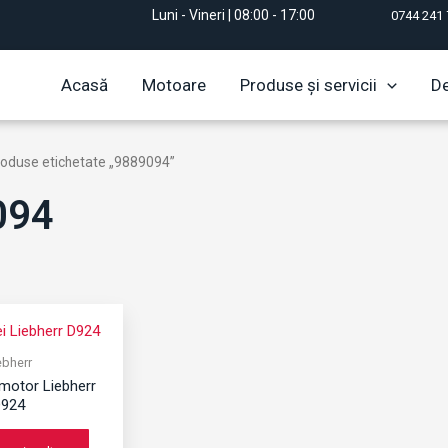
Luni - Vineri | 08:00 - 17:00
0744 241 
Acasă
Motoare
Produse și servicii
De
roduse etichetate „9889094”
094
ebherr
motor Liebherr
924