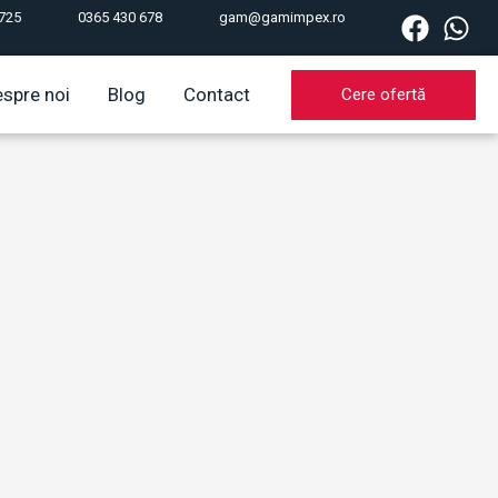
725
0365 430 678
gam@gamimpex.ro
spre noi
Blog
Contact
Cere ofertă