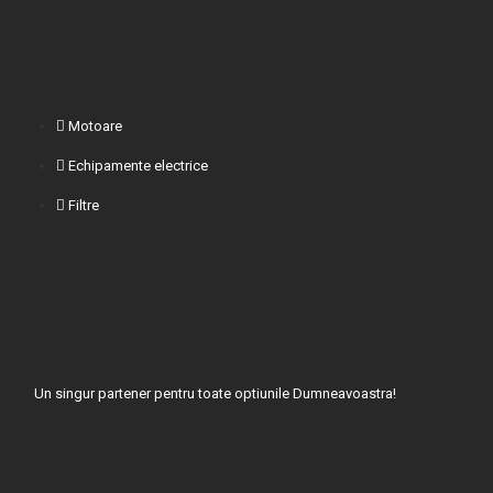
e
t
t
b
t
u
o
e
b
o
r
e
k
Motoare
Echipamente electrice
Filtre
Un singur partener pentru toate optiunile Dumneavoastra!