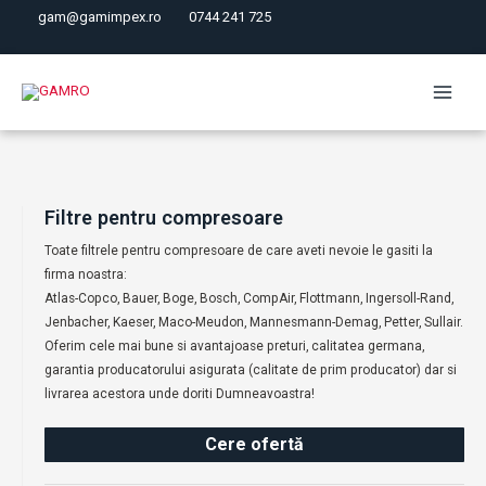
Skip
gam@gamimpex.ro
0744 241 725
to
content
Main
Menu
Filtre pentru compresoare
Toate filtrele pentru compresoare de care aveti nevoie le gasiti la
firma noastra:
Atlas-Copco, Bauer, Boge, Bosch, CompAir, Flottmann, Ingersoll-Rand,
Jenbacher, Kaeser, Maco-Meudon, Mannesmann-Demag, Petter, Sullair.
Oferim cele mai bune si avantajoase preturi, calitatea germana,
garantia producatorului asigurata (calitate de prim producator) dar si
livrarea acestora unde doriti Dumneavoastra!
Cere ofertă