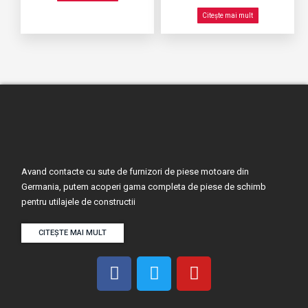
Citește mai mult
Avand contacte cu sute de furnizori de piese motoare din
Germania, putem acoperi gama completa de piese de schimb
pentru utilajele de constructii
CITEȘTE MAI MULT
F
T
Y
a
w
o
c
i
u