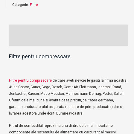
Categorie:
Filtre
Descriere
Recenzii (0)
Filtre pentru compresoare
Filtre pentru compresoare
de care aveti nevoie le gasiti la firma noastra:
Atlas-Copco, Bauer, Boge, Bosch, CompAir, Flottmann, Ingersoll-Rand,
Jenbacher, Kaeser, Maco-Meudon, Mannesmann-Demag, Petter, Sullair.
Oferim cele mai bune si avantajoase preturi, calitatea germana,
garantia producatorului asigurata (calitate de prim producator) dar si
livrarea acestora unde doriti Dumneavoastra!
Filtrul de combustibil reprezinta una dintre cele mai importante
componente ale sistemului de alimentare cu carburant al masinii.