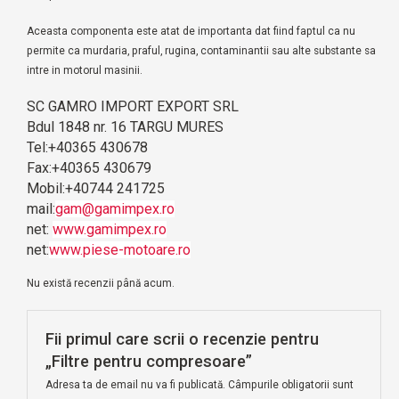
Aceasta componenta este atat de importanta dat fiind faptul ca nu
permite ca murdaria, praful, rugina, contaminantii sau alte substante sa
intre in motorul masinii.
SC GAMRO IMPORT EXPORT SRL
Bdul 1848 nr. 16
TARGU MURES
Tel:+40365 430678
Fax:+40365 430679
Mobil:+40744 241725
mail:
gam@gamimpex.ro
net:
www.gamimpex.ro
net:
www.piese-motoare.ro
Nu există recenzii până acum.
Fii primul care scrii o recenzie pentru
„Filtre pentru compresoare”
Adresa ta de email nu va fi publicată.
Câmpurile obligatorii sunt