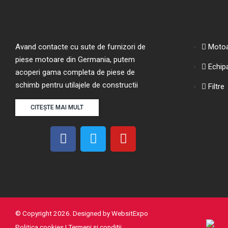
Avand contacte cu sute de furnizori de
Moto
piese motoare din Germania, putem
Echip
acoperi gama completa de piese de
schimb pentru utilajele de constructii
Filtre
CITEȘTE MAI MULT
F
T
Y
a
w
o
c
i
u
e
t
t
b
t
u
o
e
b
o
r
e
© Copyright 2026. Designed by
WebsitExpo
k
Politica cookies
|
Termeni şi condiţii