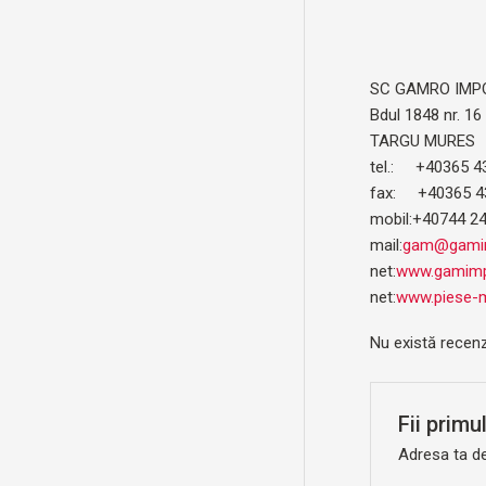
SC GAMRO IMP
Bdul 1848 nr. 16
TARGU MURES
tel.: +40365 4
fax: +40365 4
mobil:+40744 2
mail:
gam@gamim
net:
www.gamimp
net:
www.piese-m
Nu există recen
Fii primu
Adresa ta de