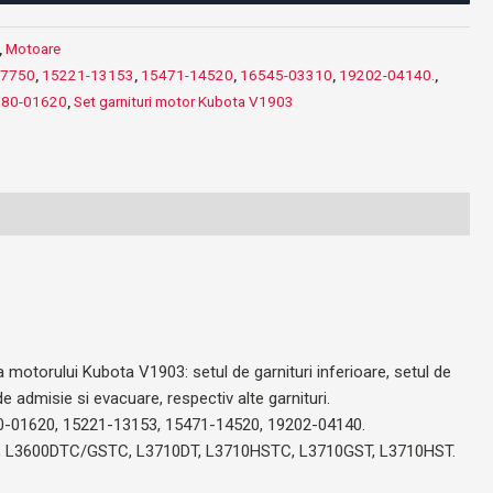
,
Motoare
27750
,
15221-13153
,
15471-14520
,
16545-03310
,
19202-04140.
,
780-01620
,
Set garnituri motor Kubota V1903
motorului Kubota V1903: setul de garnituri inferioare, setul de
 de admisie si evacuare, respectiv alte garnituri.
0-01620, 15221-13153, 15471-14520, 19202-04140.
00GST, L3600DTC/GSTC, L3710DT, L3710HSTC, L3710GST, L3710HST.